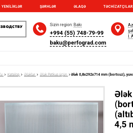
YENİLİKLƏR
ŞƏRHLƏR
ƏLAQƏ
TƏCHİZATÇILA
Sizin region:
Bakı
Az
şə
+994 (55) 748-79-99
İ.
baku@perfograd.com
Ev
Kataloq
Ələklər
Ələk Petkus üçün
Ələk 0,8x292x714 mm (bortsuz), yuvar
Ələ
(bor
(alt
4,5