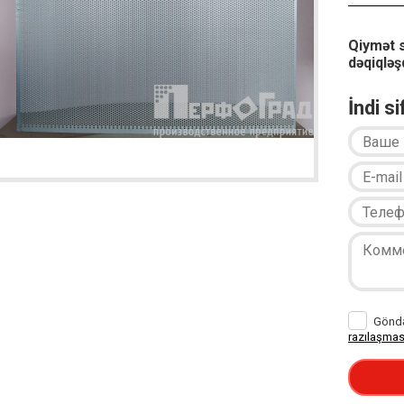
Qiymət 
dəqiqləşd
İndi s
Göndər
razılaşmas