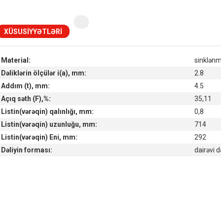
XÜSUSIYYƏTLƏRI
Material:
sinklənm
Dəliklərin ölçülər i(a), mm:
2.8
Addım (t), mm:
4.5
Açıq səth (F),%:
35,11
Listin(vərəqin) qalınlığı, mm:
0,8
Listin(vərəqin) uzunluğu, mm:
714
Listin(vərəqin) Eni, mm:
292
Dəliyin forması:
dairəvi d
Наличие товара на складах
Симферополь склад (г. Симферополь, ул. Монтажная, 33а)
in stock:
not in stock