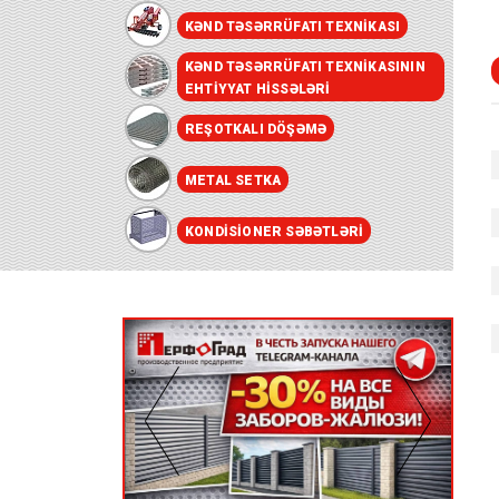
KƏND TƏSƏRRÜFATI TEXNIKASI
KƏND TƏSƏRRÜFATI TEXNIKASININ
EHTIYYAT HISSƏLƏRI
REŞOTKALI DÖŞƏMƏ
METAL SETKA
KONDISIONER SƏBƏTLƏRI