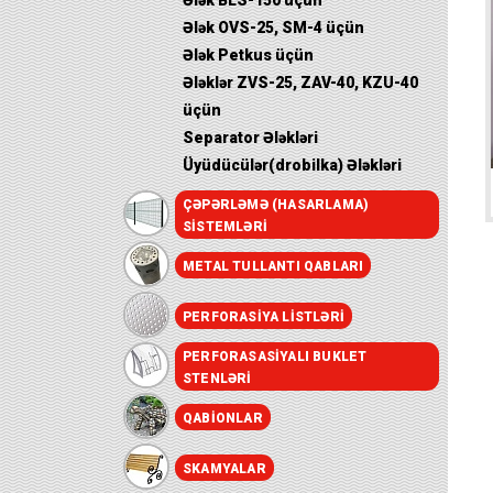
Ələk BLS-150 üçün
Ələk OVS-25, SM-4 üçün
Ələk Petkus üçün
Ələklər ZVS-25, ZAV-40, KZU-40
üçün
Separator Ələkləri
Üyüdücülər(drobilka) Ələkləri
ÇƏPƏRLƏMƏ (HASARLAMA)
SISTEMLƏRI
METAL TULLANTI QABLARI
PERFORASIYA LISTLƏRI
PERFORASASIYALI BUKLET
STENLƏRI
QABIONLAR
SKAMYALAR