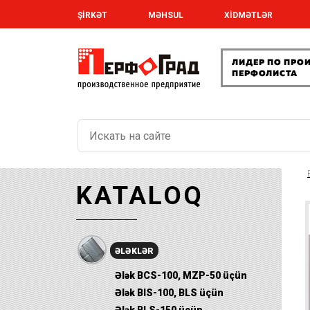
ŞİRKƏT
MƏHSUL
XİDMƏTLƏR
KATALOQ
ƏLƏKLƏR
Ələk BCS-100, MZP-50 üçün
Ələk BIS-100, BLS üçün