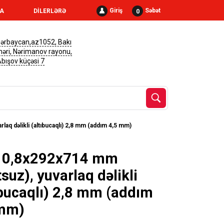
Giriş
Səbət
0
RA
DİLERLƏRƏ
ərbaycan,az1052, Bakı
həri, Nərimanov rayonu,
 Abışov küçəsi 7
laq dəlikli (altıbucaqlı) 2,8 mm (addım 4,5 mm)
k 0,8x292x714 mm
tsuz), yuvarlaq dəlikli
ıbucaqlı) 2,8 mm (addım
 mm)