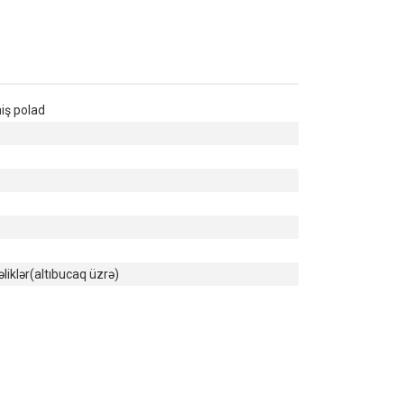
iş polad
əliklər(altıbucaq üzrə)