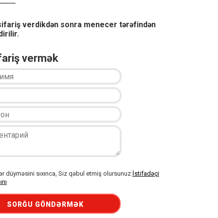
sifariş verdikdən sonra menecer tərəfindən
irilir.
ifariş vermək
 düyməsini sıxınca, Siz qəbul etmiş olursunuz
İstifadəçi
ını
SORĞU GÖNDƏRMƏK