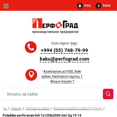
Giriş
Səbət
0
Sizin region:
Bakı
+994 (55) 748-79-99
baku@perfograd.com
Azərbaycan,az1052, Bakı
şəhəri, Nərimanov rayonu, İ.
Abışov küçəsi 7
Ev
Kataloq
Perforasiya listləri
Perforasiya edilmiş listlər Qg (Tip 4)
Poladdan perforasiya listi 1x1250x2500 mm Qg 10-14