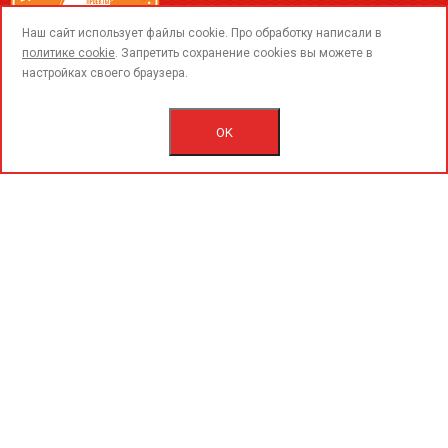
call
Наш сайт использует файлы cookie. Про обработку написали в
политике cookie
. Запретить сохранение cookies вы можете в
настройках своего браузера.
© 2015-2020 «PerfoGrad» MMC.
Bütün hüqüqlar qorunur.
OK
İstifadəçi razılaşmasını.