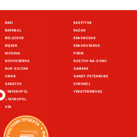
Симферополь склад (г. Симферополь, ул. Монтажная, 33а)
BAKI
KASPIYSK
in stock:
not in stock
BARNAUL
KAZAN
Склад ГП и товаров (г. Воронеж, ул. Красный Октябрь, 1а, )
BELQOROD
KRASNODAR
in stock:
not in stock
BIŞKEK
KRASNOYARSK
MOSKVA
PERM
Склад Екатеринбург (г. Екатеринбург, ул. Бисертская, д.1)
NOVOSIBIRSK
ROSTOV-NA-DONU
in stock:
not in stock
NUR-SULTAN
SAMARA
OMSK
SANKT-PETERBURQ
Склад Казань (г. Казань, ул. Родины, д. 2)
in stock:
not in stock
SARATOV
VORONEJ
SIMFEROPOL
YEKATERINBURQ
Склад Уфа (г. Уфа, ул. Центральная, д. 19Б )
STAVROPOL
in stock:
not in stock
UFA