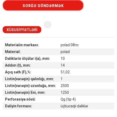
SORĞU GÖNDƏRMƏK
XÜSUSIYYƏTLƏRI
Materialın markası:
polad 08пс
Material:
polad
Dəliklərin ölçülər i(a), mm:
10
Addım (t), mm:
14
Açıq səth (F),%:
51,02
Listin(vərəqin) qalınlığı, mm:
1
Listin(vərəqin) uzunluğu, mm:
2500
Listin(vərəqin) Eni, mm:
1250
Perforasiya növü:
Qg (tip 4)
Dəliyin forması:
üçbucaqlı dəliklər
Наличие товара на складах