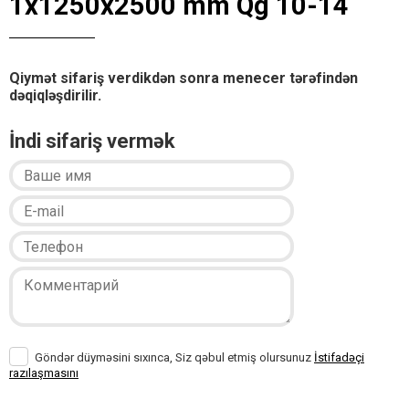
1x1250x2500 mm Qg 10-14
Qiymət sifariş verdikdən sonra menecer tərəfindən
dəqiqləşdirilir.
İndi sifariş vermək
Göndər düyməsini sıxınca, Siz qəbul etmiş olursunuz
İstifadəçi
razılaşmasını