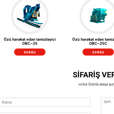
Özü hərəkət edən təmizləyici
Özü hərəkət edən təmiz
ОВС–25
ОВС–25С
SORĞU
SORĞU
GÖNDƏRMƏK
GÖNDƏRMƏK
SIFARIŞ VE
və biz Sizinlə əlaqə qu