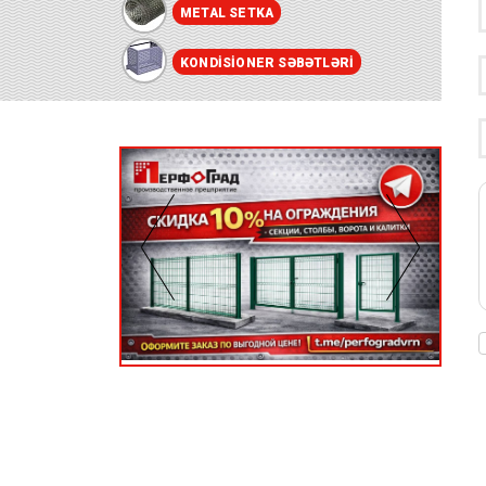
METAL SETKA
KONDISIONER SƏBƏTLƏRI