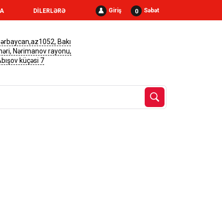
Giriş
Səbət
0
RA
DİLERLƏRƏ
ərbaycan,az1052, Bakı
həri, Nərimanov rayonu,
 Abışov küçəsi 7