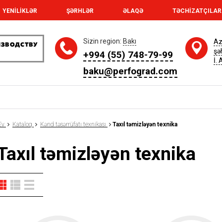
YENİLİKLƏR
ŞƏRHLƏR
ƏLAQƏ
TƏCHİZATÇILA
Sizin region:
Bakı
Az
şə
+994 (55) 748-79-99
İ.
baku@perfograd.com
Ev
Kataloq
Kənd təsərrüfatı texnikası
Taxıl təmizləyən texnika
Taxıl təmizləyən texnika