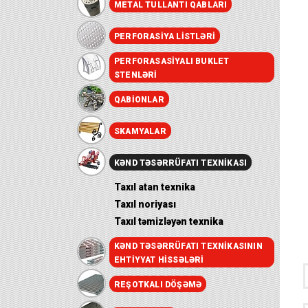
METAL TULLANTI QABLARI
PERFORASIYA LISTLƏRI
PERFORASASIYALI BUKLET
STENLƏRI
QABIONLAR
SKAMYALAR
KƏND TƏSƏRRÜFATI TEXNIKASI
Taxıl atan texnika
Taxıl noriyası
Taxıl təmizləyən texnika
KƏND TƏSƏRRÜFATI TEXNIKASININ
EHTIYYAT HISSƏLƏRI
REŞOTKALI DÖŞƏMƏ