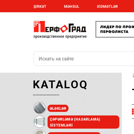
ŞİRKƏT
MƏHSUL
XİDMƏTLƏR
KATALOQ
ƏLƏKLƏR
ÇƏPƏRLƏMƏ (HASARLAMA)
SISTEMLƏRI