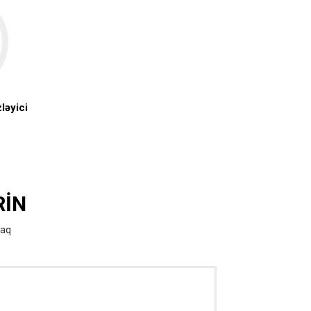
ləyici
RIN
raq