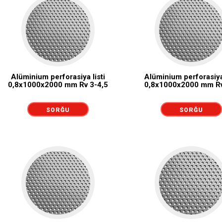
Alüminium perforasiya listi
Alüminium perforasiya 
0,8x1000x2000 mm Rv 3-4,5
0,8х1000х2000 mm Rv
SORĞU
SORĞU
GÖNDƏRMƏK
GÖNDƏRMƏK