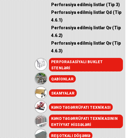
Perforasiya edilmiş listlər (Tip 3)
Perforasiya edilmiş listlər Qd (Tip
4.6.1)
Perforasiya edilmiş listlər Qv (Tip
4.6.2)
Perforasiya edilmiş listlər Qv (Tip
4.6.3)
PERFORASASIYALI BUKLET
STENLƏRI
QABIONLAR
SKAMYALAR
KƏND TƏSƏRRÜFATI TEXNIKASI
KƏND TƏSƏRRÜFATI TEXNIKASININ
EHTIYYAT HISSƏLƏRI
REŞOTKALI DÖŞƏMƏ