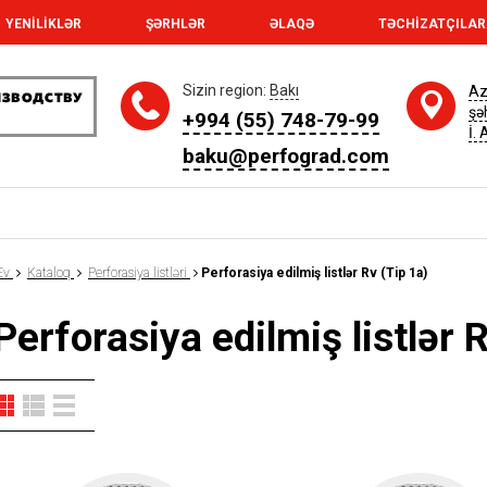
YENİLİKLƏR
ŞƏRHLƏR
ƏLAQƏ
TƏCHİZATÇILA
Sizin region:
Bakı
Az
şə
+994 (55) 748-79-99
İ.
baku@perfograd.com
Ev
Kataloq
Perforasiya listləri
Perforasiya edilmiş listlər Rv (Tip 1a)
Perforasiya edilmiş listlər 