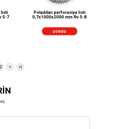
listi
Poladdan perforasiya listi
 5-7
0,7x1000x2000 mm Rv 5-8
SORĞU
GÖNDƏRMƏK
2
>
>|
RIN
raq