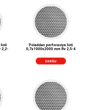
listi
Poladdan perforasiya listi
 2,2-
0,7x1000x2000 mm Rv 2,5-4
SORĞU
GÖNDƏRMƏK