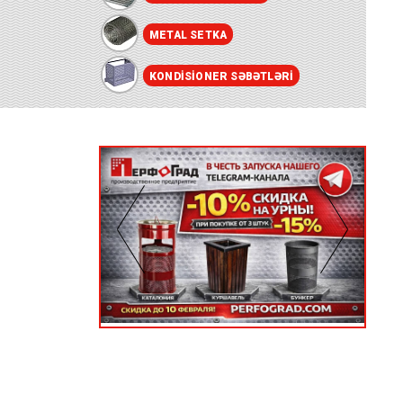
METAL SETKA
KONDISIONER SƏBƏTLƏRI