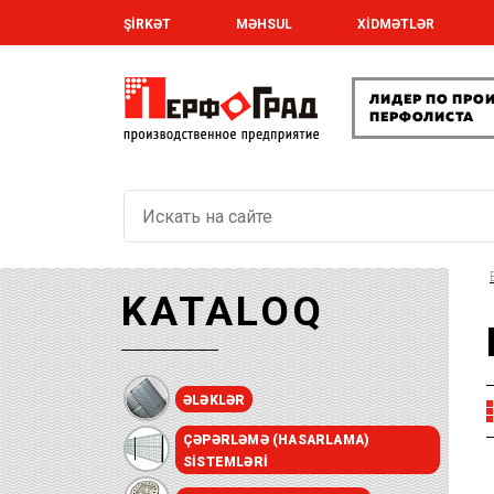
ŞİRKƏT
MƏHSUL
XİDMƏTLƏR
KATALOQ
ƏLƏKLƏR
ÇƏPƏRLƏMƏ (HASARLAMA)
SISTEMLƏRI