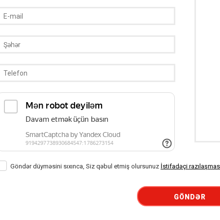
Göndər düyməsini sıxınca, Siz qəbul etmiş olursunuz
İstifadəçi razılaşmas
GÖNDƏR