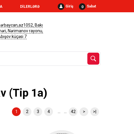
Giriş
Səbət
0
RA
DİLERLƏRƏ
ərbaycan,az1052, Bakı
həri, Nərimanov rayonu,
 Abışov küçəsi 7
Rv (Tip 1a)
... ...
1
2
3
4
42
>
>|