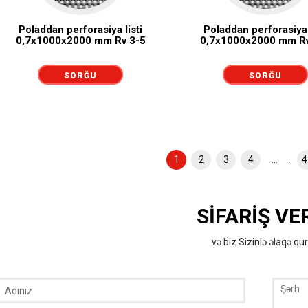
Poladdan perforasiya listi
Poladdan perforasiya 
0,7x1000x2000 mm Rv 3-5
0,7x1000x2000 mm Rv
SORĞU
SORĞU
GÖNDƏRMƏK
GÖNDƏRMƏK
... ...
1
2
3
4
4
SIFARIŞ VE
və biz Sizinlə əlaqə qu