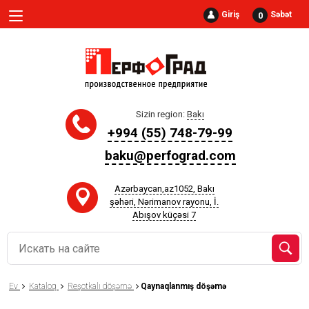
Giriş
Səbət
0
Sizin region:
Bakı
+994 (55) 748-79-99
baku@perfograd.com
Azərbaycan,az1052, Bakı
şəhəri, Nərimanov rayonu, İ.
Abışov küçəsi 7
Ev
Kataloq
Reşotkalı döşəmə
Qaynaqlanmış döşəmə