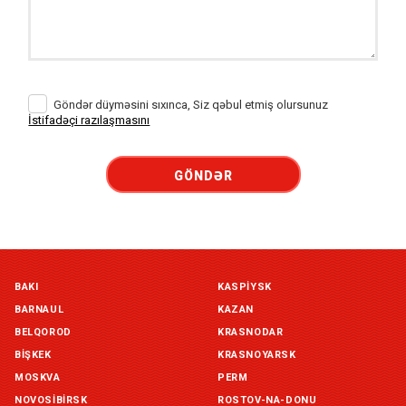
Göndər düyməsini sıxınca, Siz qəbul etmiş olursunuz
İstifadəçi razılaşmasını
GÖNDƏR
BAKI
KASPIYSK
BARNAUL
KAZAN
BELQOROD
KRASNODAR
BIŞKEK
KRASNOYARSK
MOSKVA
PERM
NOVOSIBIRSK
ROSTOV-NA-DONU