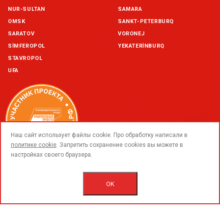
NUR-SULTAN
SAMARA
OMSK
SANKT-PETERBURQ
SARATOV
VORONEJ
SIMFEROPOL
YEKATERINBURQ
STAVROPOL
UFA
call
Наш сайт использует файлы cookie. Про обработку написали в
политике cookie
. Запретить сохранение cookies вы можете в
настройках своего браузера.
© 2015-2020 «PerfoGrad» MMC.
Bütün hüqüqlar qorunur.
OK
İstifadəçi razılaşmasını.