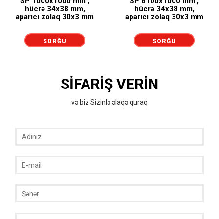
SP 1000x1000 mm ,
SP 6100x1000 mm ,
hücrə 34x38 mm,
hücrə 34x38 mm,
aparıcı zolaq 30x3 mm
aparıcı zolaq 30x3 mm
SORĞU
SORĞU
GÖNDƏRMƏK
GÖNDƏRMƏK
SIFARIŞ VERIN
və biz Sizinlə əlaqə quraq