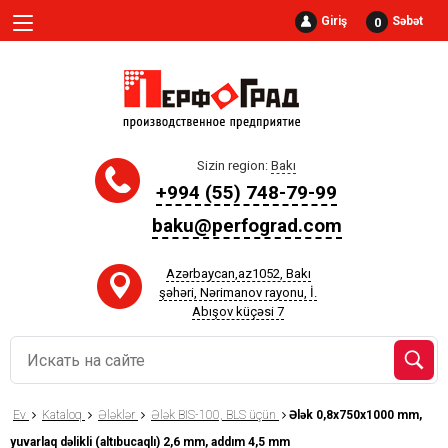
Giriş
Səbət
0
Sizin region:
Bakı
+994 (55) 748-79-99
baku@perfograd.com
Azərbaycan,az1052, Bakı
şəhəri, Nərimanov rayonu, İ.
Abışov küçəsi 7
Ev
Kataloq
Ələklər
Ələk BIS-100, BLS üçün
Ələk 0,8x750x1000 mm,
yuvarlaq dəlikli (altıbucaqlı) 2,6 mm, addım 4,5 mm