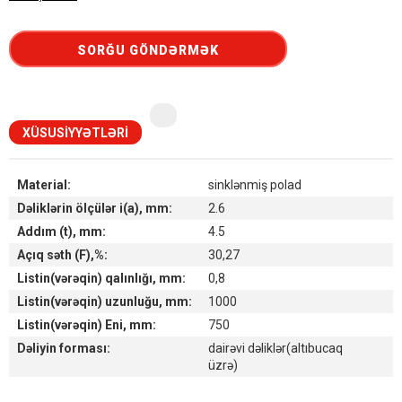
SORĞU GÖNDƏRMƏK
XÜSUSIYYƏTLƏRI
Material:
sinklənmiş polad
Dəliklərin ölçülər i(a), mm:
2.6
Addım (t), mm:
4.5
Açıq səth (F),%:
30,27
Listin(vərəqin) qalınlığı, mm:
0,8
Listin(vərəqin) uzunluğu, mm:
1000
Listin(vərəqin) Eni, mm:
750
Dəliyin forması:
dairəvi dəliklər(altıbucaq
üzrə)
Наличие товара на складах