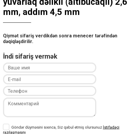
yuvarlaq dəlikli (altıbucaqlı) 2,6
mm, addım 4,5 mm
Qiymət sifariş verdikdən sonra menecer tərəfindən
dəqiqləşdirilir.
İndi sifariş vermək
Göndər düyməsini sıxınca, Siz qəbul etmiş olursunuz
İstifadəçi
razılaşmasını