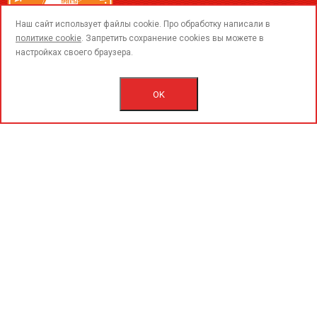
call
Наш сайт использует файлы cookie. Про обработку написали в
политике cookie
. Запретить сохранение cookies вы можете в
настройках своего браузера.
© 2015-2020 «PerfoGrad» MMC.
Bütün hüqüqlar qorunur.
OK
İstifadəçi razılaşmasını.