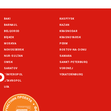
Симферополь склад (г. Симферополь, ул. Монтажная, 33а)
BAKI
KASPIYSK
in stock:
not in stock
BARNAUL
KAZAN
Склад ГП и товаров (г. Воронеж, ул. Красный Октябрь, 1а, )
BELQOROD
KRASNODAR
in stock:
not in stock
BIŞKEK
KRASNOYARSK
MOSKVA
PERM
Склад Екатеринбург (г. Екатеринбург, ул. Бисертская, д.1)
NOVOSIBIRSK
ROSTOV-NA-DONU
in stock:
not in stock
NUR-SULTAN
SAMARA
OMSK
SANKT-PETERBURQ
Склад Казань (г. Казань, ул. Родины, д. 2)
in stock:
not in stock
SARATOV
VORONEJ
SIMFEROPOL
YEKATERINBURQ
Склад Уфа (г. Уфа, ул. Центральная, д. 19Б )
STAVROPOL
in stock:
not in stock
UFA