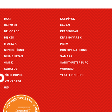
Симферополь склад (г. Симферополь, ул. Монтажная, 33а)
BAKI
KASPIYSK
in stock:
not in stock
BARNAUL
KAZAN
Склад ГП и товаров (г. Воронеж, ул. Красный Октябрь, 1а, )
BELQOROD
KRASNODAR
in stock:
not in stock
BIŞKEK
KRASNOYARSK
MOSKVA
PERM
Склад Екатеринбург (г. Екатеринбург, ул. Бисертская, д.1)
NOVOSIBIRSK
ROSTOV-NA-DONU
in stock:
not in stock
NUR-SULTAN
SAMARA
OMSK
SANKT-PETERBURQ
Склад Казань (г. Казань, ул. Родины, д. 2)
in stock:
not in stock
SARATOV
VORONEJ
SIMFEROPOL
YEKATERINBURQ
Склад Уфа (г. Уфа, ул. Центральная, д. 19Б )
STAVROPOL
in stock:
not in stock
UFA