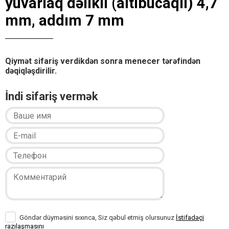
yuvarlaq dəlikli (altıbucaqlı) 4,7
mm, addım 7 mm
Qiymət sifariş verdikdən sonra menecer tərəfindən
dəqiqləşdirilir.
İndi sifariş vermək
Göndər düyməsini sıxınca, Siz qəbul etmiş olursunuz
İstifadəçi
razılaşmasını