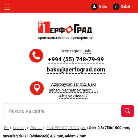
Giriş
Səbət
0
Sizin region:
Bakı
+994 (55) 748-79-99
baku@perfograd.com
Azərbaycan,az1052, Bakı
şəhəri, Nərimanov rayonu, İ.
Abışov küçəsi 7
Ev
Kataloq
Ələklər
Ələk BIS-100, BLS üçün
Ələk 0,8x750x1000 mm,
yuvarlaq dəlikli (altıbucaqlı) 4,7 mm, addım 7 mm