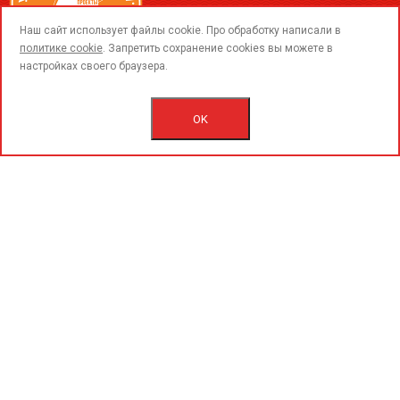
call
Наш сайт использует файлы cookie. Про обработку написали в
политике cookie
. Запретить сохранение cookies вы можете в
настройках своего браузера.
© 2015-2020 «PerfoGrad» MMC.
Bütün hüqüqlar qorunur.
OK
İstifadəçi razılaşmasını.