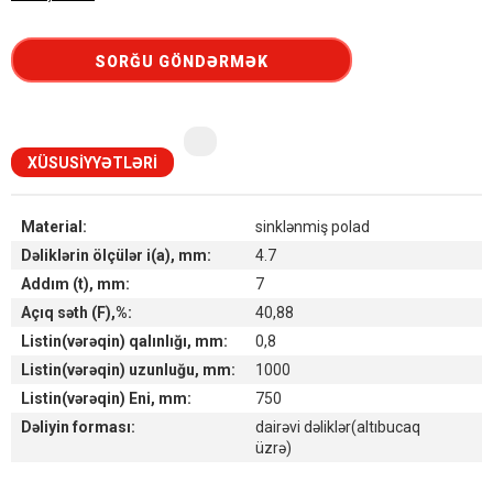
SORĞU GÖNDƏRMƏK
XÜSUSIYYƏTLƏRI
Material:
sinklənmiş polad
Dəliklərin ölçülər i(a), mm:
4.7
Addım (t), mm:
7
Açıq səth (F),%:
40,88
Listin(vərəqin) qalınlığı, mm:
0,8
Listin(vərəqin) uzunluğu, mm:
1000
Listin(vərəqin) Eni, mm:
750
Dəliyin forması:
dairəvi dəliklər(altıbucaq
üzrə)
Наличие товара на складах