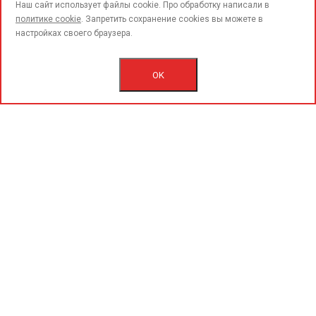
call
Наш сайт использует файлы cookie. Про обработку написали в
политике cookie
. Запретить сохранение cookies вы можете в
настройках своего браузера.
© 2015-2020 «PerfoGrad» MMC.
Bütün hüqüqlar qorunur.
OK
İstifadəçi razılaşmasını.