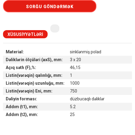
SORĞU GÖNDƏRMƏK
XÜSUSIYYƏTLƏRI
Material:
sinklənmiş polad
Dəliklərin ölçüləri (axS), mm:
3 x 20
Açıq səth (F),%:
46,15
Listin(vərəqin) qalınlığı, mm:
1
Listin(vərəqin) uzunluğu, mm:
1000
Listin(vərəqin) Eni, mm:
750
Dəliyin forması:
düzbucaqlı dəliklər
Addım (t1), mm:
5.2
Addım (t2), mm:
25
Наличие товара на складах