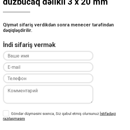
düzbucaq dəlikli 3 x 20 mm
Qiymət sifariş verdikdən sonra menecer tərəfindən
dəqiqləşdirilir.
İndi sifariş vermək
Göndər düyməsini sıxınca, Siz qəbul etmiş olursunuz
İstifadəçi
razılaşmasını