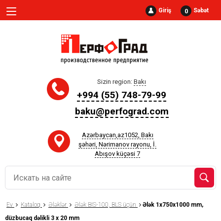
Giriş
Səbət
0
Sizin region:
Bakı
+994 (55) 748-79-99
baku@perfograd.com
Azərbaycan,az1052, Bakı
şəhəri, Nərimanov rayonu, İ.
Abışov küçəsi 7
Ev
Kataloq
Ələklər
Ələk BIS-100, BLS üçün
Ələk 1x750x1000 mm,
düzbucaq dəlikli 3 x 20 mm