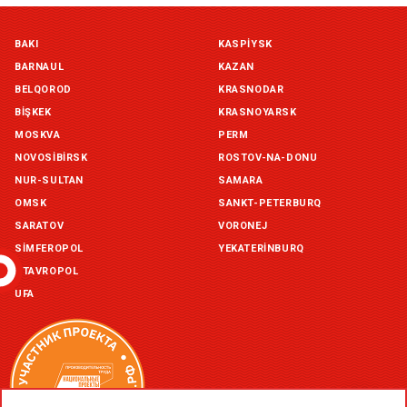
Симферополь склад (г. Симферополь, ул. Монтажная, 33а)
BAKI
KASPIYSK
in stock:
not in stock
BARNAUL
KAZAN
Склад ГП и товаров (г. Воронеж, ул. Красный Октябрь, 1а, )
BELQOROD
KRASNODAR
in stock:
not in stock
BIŞKEK
KRASNOYARSK
MOSKVA
PERM
Склад Екатеринбург (г. Екатеринбург, ул. Бисертская, д.1)
NOVOSIBIRSK
ROSTOV-NA-DONU
in stock:
not in stock
NUR-SULTAN
SAMARA
OMSK
SANKT-PETERBURQ
Склад Казань (г. Казань, ул. Родины, д. 2)
in stock:
not in stock
SARATOV
VORONEJ
SIMFEROPOL
YEKATERINBURQ
Склад Уфа (г. Уфа, ул. Центральная, д. 19Б )
STAVROPOL
in stock:
not in stock
UFA