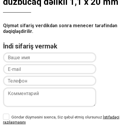
düzbucaq dəlikli 1,1 x 20 mm
Qiymət sifariş verdikdən sonra menecer tərəfindən
dəqiqləşdirilir.
İndi sifariş vermək
Göndər düyməsini sıxınca, Siz qəbul etmiş olursunuz
İstifadəçi
razılaşmasını