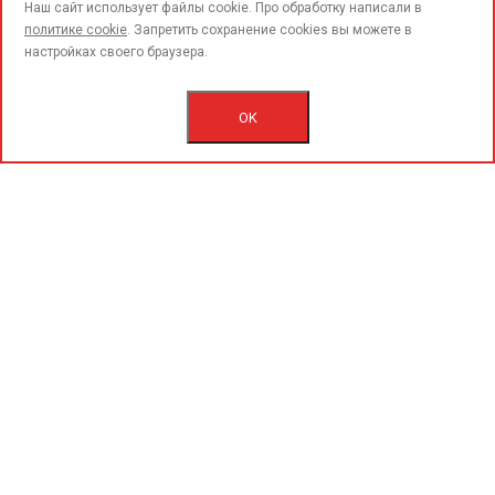
call
Наш сайт использует файлы cookie. Про обработку написали в
политике cookie
. Запретить сохранение cookies вы можете в
настройках своего браузера.
© 2015-2020 «PerfoGrad» MMC.
Bütün hüqüqlar qorunur.
OK
İstifadəçi razılaşmasını.