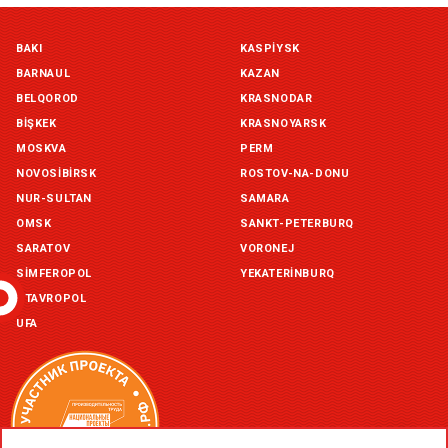
Симферополь склад (г. Симферополь, ул. Монтажная, 33а)
BAKI
KASPIYSK
in stock:
not in stock
BARNAUL
KAZAN
Склад ГП и товаров (г. Воронеж, ул. Красный Октябрь, 1а, )
BELQOROD
KRASNODAR
in stock:
not in stock
BIŞKEK
KRASNOYARSK
MOSKVA
PERM
Склад Екатеринбург (г. Екатеринбург, ул. Бисертская, д.1)
NOVOSIBIRSK
ROSTOV-NA-DONU
in stock:
not in stock
NUR-SULTAN
SAMARA
OMSK
SANKT-PETERBURQ
Склад Казань (г. Казань, ул. Родины, д. 2)
in stock:
not in stock
SARATOV
VORONEJ
SIMFEROPOL
YEKATERINBURQ
Склад Уфа (г. Уфа, ул. Центральная, д. 19Б )
STAVROPOL
in stock:
not in stock
UFA