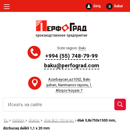
Giriş
Səbət
0
Sizin region:
Bakı
+994 (55) 748-79-99
baku@perfograd.com
Azərbaycan,az1052, Bakı
şəhəri, Nərimanov rayonu, İ.
Abışov küçəsi 7
Ev
Kataloq
Ələklər
Ələk BLS-150 üçün
Ələk 0,8x750x1500 mm,
düzbucaq dəlikli 1,1 x 20 mm