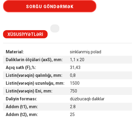
SORĞU GÖNDƏRMƏK
XÜSUSIYYƏTLƏRI
Material:
sinklənmiş polad
Dəliklərin ölçüləri (axS), mm:
1,1 x 20
Açıq səth (F),%:
31,43
Listin(vərəqin) qalınlığı, mm:
0,8
Listin(vərəqin) uzunluğu, mm:
1500
Listin(vərəqin) Eni, mm:
750
Dəliyin forması:
düzbucaqlı dəliklər
Addım (t1), mm:
2.8
Addım (t2), mm:
25
Наличие товара на складах