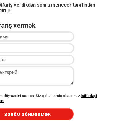
sifariş verdikdən sonra menecer tərəfindən
irilir.
ifariş vermək
 düyməsini sıxınca, Siz qəbul etmiş olursunuz
İstifadəçi
ını
SORĞU GÖNDƏRMƏK