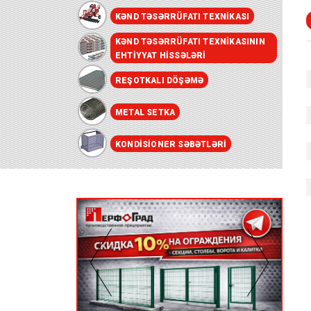
KƏND TƏSƏRRÜFATI TEXNIKASI
KƏND TƏSƏRRÜFATI TEXNIKASININ
EHTIYYAT HISSƏLƏRI
REŞOTKALI DÖŞƏMƏ
METAL SETKA
KONDISIONER SƏBƏTLƏRI