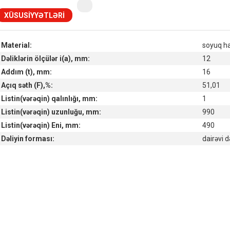
XÜSUSIYYƏTLƏRI
Material:
soyuq h
Dəliklərin ölçülər i(a), mm:
12
Addım (t), mm:
16
Açıq səth (F),%:
51,01
Listin(vərəqin) qalınlığı, mm:
1
Listin(vərəqin) uzunluğu, mm:
990
Listin(vərəqin) Eni, mm:
490
Dəliyin forması:
dairəvi d
Наличие товара на складах
Симферополь склад (г. Симферополь, ул. Монтажная, 33а)
in stock:
not in stock
Склад ГП и товаров (г. Воронеж, ул. Красный Октябрь, 1а, )