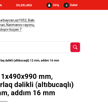
Giriş
Səbət
0
RA
DİLERLƏRƏ
ərbaycan,az1052, Bakı
həri, Nərimanov rayonu,
 Abışov küçəsi 7
aq dəlikli (altıbucaqlı) 12 mm, addım 16 mm
k 1x490x990 mm,
laq dəlikli (altıbucaqlı)
mm, addım 16 mm