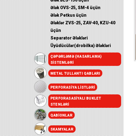
Ələk BLS-150 üçün
Ələk OVS-25, SM-4 üçün
Ələk Petkus üçün
Ələklər ZVS-25, ZAV-40, KZU-40
üçün
Separator Ələkləri
Üyüdücülər(drobilka) Ələkləri
ÇƏPƏRLƏMƏ (HASARLAMA)
SISTEMLƏRI
METAL TULLANTI QABLARI
PERFORASIYA LISTLƏRI
PERFORASASIYALI BUKLET
STENLƏRI
QABIONLAR
SKAMYALAR