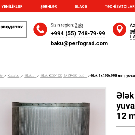
YENİLİKLƏR
ŞƏRHLƏR
ƏLAQƏ
TƏCHİZATÇILA
Sizin region:
Bakı
Az
şə
+994 (55) 748-79-99
İ.
baku@perfograd.com
Ev
Kataloq
Ələklər
Ələk BCS-100, MZP-50 üçün
Ələk 1x490x990 mm, yuvarl
Ələ
yuvar
12 