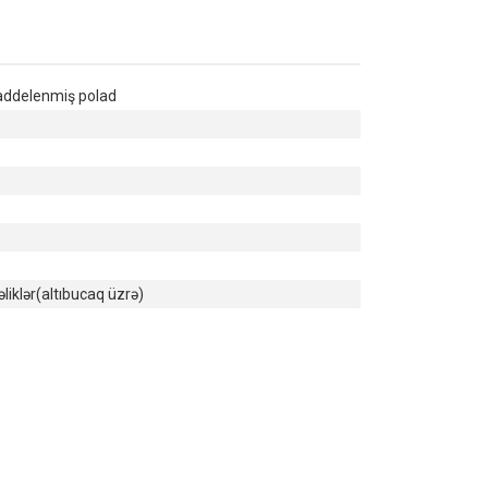
addelenmiş polad
əliklər(altıbucaq üzrə)