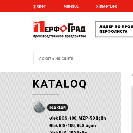
ŞİRKƏT
MƏHSUL
XİDMƏTLƏR
KATALOQ
ƏLƏKLƏR
Ələk BCS-100, MZP-50 üçün
Ələk BIS-100, BLS üçün