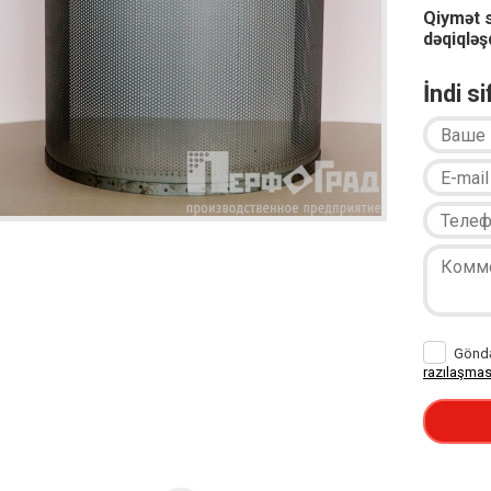
Qiymət 
dəqiqləşd
İndi s
Göndər
razılaşmas