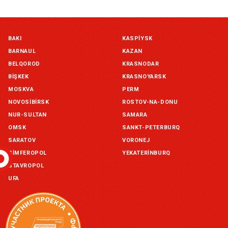
Симферополь склад (г. Симферополь, ул. Монтажная, 33а)
BAKI
KASPIYSK
in stock:
not in stock
BARNAUL
KAZAN
Склад ГП и товаров (г. Воронеж, ул. Красный Октябрь, 1а, )
BELQOROD
KRASNODAR
in stock:
not in stock
BIŞKEK
KRASNOYARSK
MOSKVA
PERM
Склад Екатеринбург (г. Екатеринбург, ул. Бисертская, д.1)
NOVOSIBIRSK
ROSTOV-NA-DONU
in stock:
not in stock
NUR-SULTAN
SAMARA
OMSK
SANKT-PETERBURQ
Склад Казань (г. Казань, ул. Родины, д. 2)
in stock:
not in stock
SARATOV
VORONEJ
SIMFEROPOL
YEKATERINBURQ
Склад Уфа (г. Уфа, ул. Центральная, д. 19Б )
STAVROPOL
in stock:
not in stock
UFA