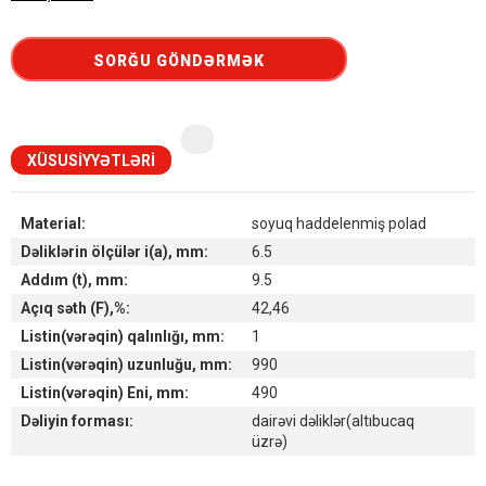
SORĞU GÖNDƏRMƏK
XÜSUSIYYƏTLƏRI
Material:
soyuq haddelenmiş polad
Dəliklərin ölçülər i(a), mm:
6.5
Addım (t), mm:
9.5
Açıq səth (F),%:
42,46
Listin(vərəqin) qalınlığı, mm:
1
Listin(vərəqin) uzunluğu, mm:
990
Listin(vərəqin) Eni, mm:
490
Dəliyin forması:
dairəvi dəliklər(altıbucaq
üzrə)
Наличие товара на складах