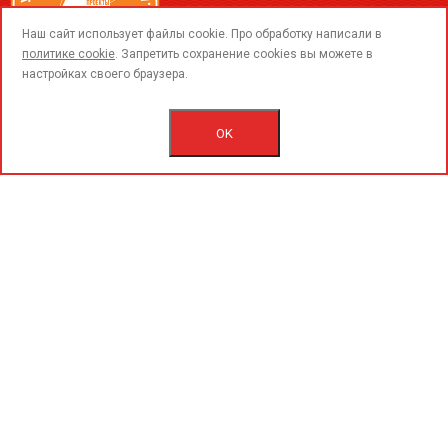
call
Наш сайт использует файлы cookie. Про обработку написали в
политике cookie
. Запретить сохранение cookies вы можете в
настройках своего браузера.
© 2015-2020 «PerfoGrad» MMC.
Bütün hüqüqlar qorunur.
OK
İstifadəçi razılaşmasını.