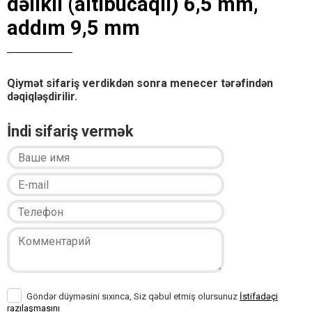
dəlikli (altıbucaqlı) 6,5 mm,
addım 9,5 mm
Qiymət sifariş verdikdən sonra menecer tərəfindən
dəqiqləşdirilir.
İndi sifariş vermək
Göndər düyməsini sıxınca, Siz qəbul etmiş olursunuz
İstifadəçi
razılaşmasını