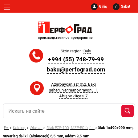
Giriş
Səbət
0
Sizin region:
Bakı
+994 (55) 748-79-99
baku@perfograd.com
Azərbaycan,az1052, Bakı
şəhəri, Nərimanov rayonu, İ.
Abışov küçəsi 7
Ev
Kataloq
Ələklər
Ələk BCS-100, MZP-50 üçün
Ələk 1x490x990 mm,
yuvarlaq dəlikli (altıbucaqlı) 6,5 mm, addım 9,5 mm