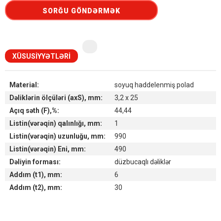
SORĞU GÖNDƏRMƏK
XÜSUSIYYƏTLƏRI
Material:
soyuq haddelenmiş polad
Dəliklərin ölçüləri (axS), mm:
3,2 x 25
Açıq səth (F),%:
44,44
Listin(vərəqin) qalınlığı, mm:
1
Listin(vərəqin) uzunluğu, mm:
990
Listin(vərəqin) Eni, mm:
490
Dəliyin forması:
düzbucaqlı dəliklər
Addım (t1), mm:
6
Addım (t2), mm:
30
Наличие товара на складах