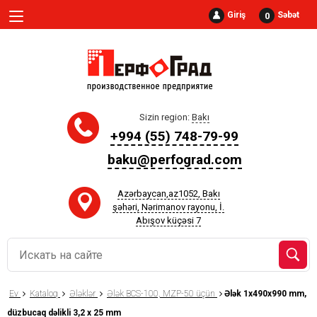
Giriş
Səbət
0
Sizin region:
Bakı
+994 (55) 748-79-99
baku@perfograd.com
Azərbaycan,az1052, Bakı
şəhəri, Nərimanov rayonu, İ.
Abışov küçəsi 7
Ev
Kataloq
Ələklər
Ələk BCS-100, MZP-50 üçün
Ələk 1x490x990 mm,
düzbucaq dəlikli 3,2 x 25 mm