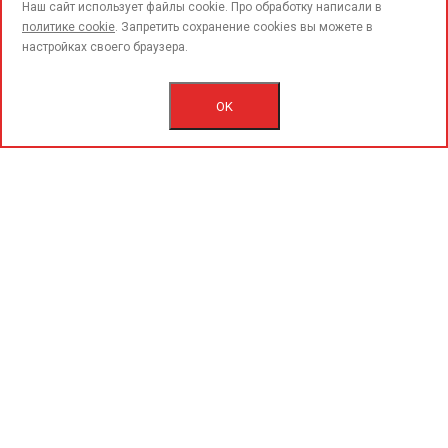
call
Наш сайт использует файлы cookie. Про обработку написали в
политике cookie
. Запретить сохранение cookies вы можете в
настройках своего браузера.
© 2015-2020 «PerfoGrad» MMC.
Bütün hüqüqlar qorunur.
OK
İstifadəçi razılaşmasını.