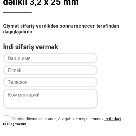
dəlikli 3,2 x 25 mm
Qiymət sifariş verdikdən sonra menecer tərəfindən
dəqiqləşdirilir.
İndi sifariş vermək
Göndər düyməsini sıxınca, Siz qəbul etmiş olursunuz
İstifadəçi
razılaşmasını