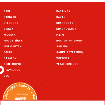
Симферополь склад (г. Симферополь, ул. Монтажная, 33а)
BAKI
KASPIYSK
in stock:
not in stock
BARNAUL
KAZAN
Склад ГП и товаров (г. Воронеж, ул. Красный Октябрь, 1а, )
BELQOROD
KRASNODAR
in stock:
not in stock
BIŞKEK
KRASNOYARSK
MOSKVA
PERM
Склад Екатеринбург (г. Екатеринбург, ул. Бисертская, д.1)
NOVOSIBIRSK
ROSTOV-NA-DONU
in stock:
not in stock
NUR-SULTAN
SAMARA
OMSK
SANKT-PETERBURQ
Склад Казань (г. Казань, ул. Родины, д. 2)
in stock:
not in stock
SARATOV
VORONEJ
SIMFEROPOL
YEKATERINBURQ
Склад Уфа (г. Уфа, ул. Центральная, д. 19Б )
STAVROPOL
in stock:
not in stock
UFA