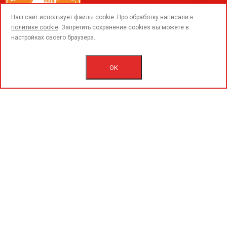
call
Наш сайт использует файлы cookie. Про обработку написали в
политике cookie
. Запретить сохранение cookies вы можете в
настройках своего браузера.
© 2015-2020 «PerfoGrad» MMC.
Bütün hüqüqlar qorunur.
OK
İstifadəçi razılaşmasını.