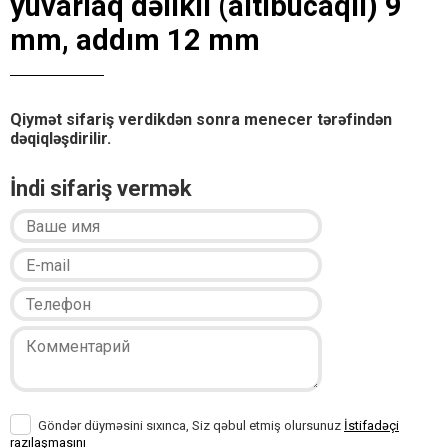
yuvarlaq dəlikli (altıbucaqlı) 9
mm, addım 12 mm
Qiymət sifariş verdikdən sonra menecer tərəfindən
dəqiqləşdirilir.
İndi sifariş vermək
Göndər düyməsini sıxınca, Siz qəbul etmiş olursunuz
İstifadəçi
razılaşmasını