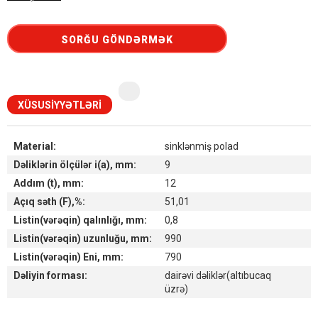
SORĞU GÖNDƏRMƏK
XÜSUSIYYƏTLƏRI
Material:
sinklənmiş polad
Dəliklərin ölçülər i(a), mm:
9
Addım (t), mm:
12
Açıq səth (F),%:
51,01
Listin(vərəqin) qalınlığı, mm:
0,8
Listin(vərəqin) uzunluğu, mm:
990
Listin(vərəqin) Eni, mm:
790
Dəliyin forması:
dairəvi dəliklər(altıbucaq
üzrə)
Наличие товара на складах