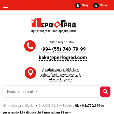
Giriş
Səbət
0
Sizin region:
Bakı
+994 (55) 748-79-99
baku@perfograd.com
Azərbaycan,az1052, Bakı
şəhəri, Nərimanov rayonu, İ.
Abışov küçəsi 7
Ev
Kataloq
Ələklər
Ələk OVS-25, SM-4 üçün
Ələk 0,8x790x990 mm,
yuvarlaq dəlikli (altıbucaqlı) 9 mm, addım 12 mm