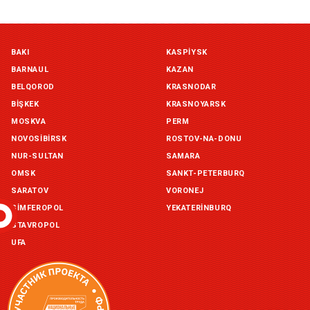
Симферополь склад (г. Симферополь, ул. Монтажная, 33а)
BAKI
KASPIYSK
in stock:
not in stock
BARNAUL
KAZAN
Склад ГП и товаров (г. Воронеж, ул. Красный Октябрь, 1а, )
BELQOROD
KRASNODAR
in stock:
not in stock
BIŞKEK
KRASNOYARSK
MOSKVA
PERM
Склад Екатеринбург (г. Екатеринбург, ул. Бисертская, д.1)
NOVOSIBIRSK
ROSTOV-NA-DONU
in stock:
not in stock
NUR-SULTAN
SAMARA
OMSK
SANKT-PETERBURQ
Склад Казань (г. Казань, ул. Родины, д. 2)
in stock:
not in stock
SARATOV
VORONEJ
SIMFEROPOL
YEKATERINBURQ
Склад Уфа (г. Уфа, ул. Центральная, д. 19Б )
STAVROPOL
in stock:
not in stock
UFA