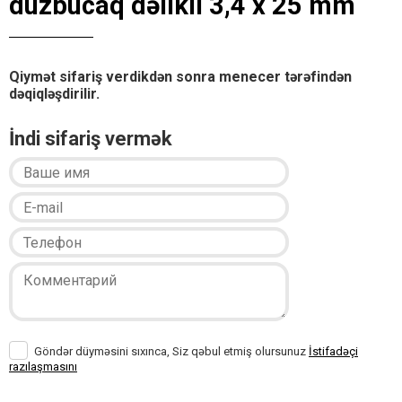
düzbucaq dəlikli 3,4 x 25 mm
Qiymət sifariş verdikdən sonra menecer tərəfindən
dəqiqləşdirilir.
İndi sifariş vermək
Göndər düyməsini sıxınca, Siz qəbul etmiş olursunuz
İstifadəçi
razılaşmasını