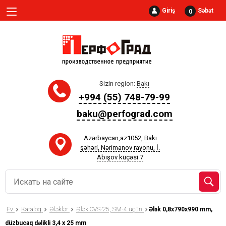
Giriş
Səbət
0
Sizin region:
Bakı
+994 (55) 748-79-99
baku@perfograd.com
Azərbaycan,az1052, Bakı
şəhəri, Nərimanov rayonu, İ.
Abışov küçəsi 7
Ev
Kataloq
Ələklər
Ələk OVS-25, SM-4 üçün
Ələk 0,8x790x990 mm,
düzbucaq dəlikli 3,4 x 25 mm