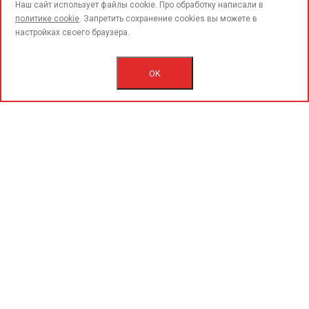
call
Наш сайт использует файлы cookie. Про обработку написали в
политике cookie
. Запретить сохранение cookies вы можете в
настройках своего браузера.
© 2015-2020 «PerfoGrad» MMC.
Bütün hüqüqlar qorunur.
OK
İstifadəçi razılaşmasını.