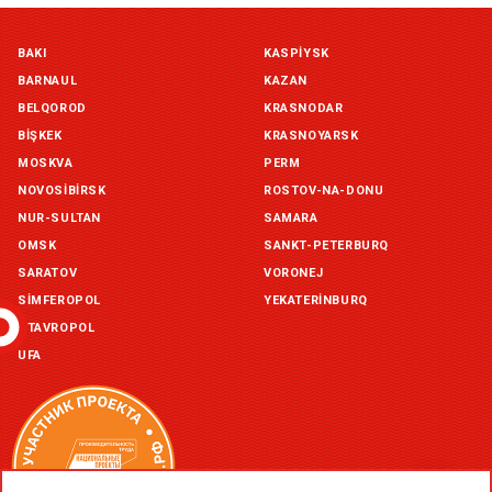
Симферополь склад (г. Симферополь, ул. Монтажная, 33а)
BAKI
KASPIYSK
in stock:
not in stock
BARNAUL
KAZAN
Склад ГП и товаров (г. Воронеж, ул. Красный Октябрь, 1а, )
BELQOROD
KRASNODAR
in stock:
not in stock
BIŞKEK
KRASNOYARSK
MOSKVA
PERM
Склад Екатеринбург (г. Екатеринбург, ул. Бисертская, д.1)
NOVOSIBIRSK
ROSTOV-NA-DONU
in stock:
not in stock
NUR-SULTAN
SAMARA
OMSK
SANKT-PETERBURQ
Склад Казань (г. Казань, ул. Родины, д. 2)
in stock:
not in stock
SARATOV
VORONEJ
SIMFEROPOL
YEKATERINBURQ
Склад Уфа (г. Уфа, ул. Центральная, д. 19Б )
STAVROPOL
in stock:
not in stock
UFA