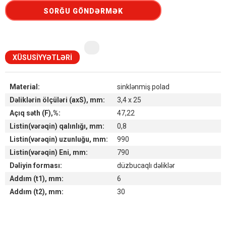
SORĞU GÖNDƏRMƏK
XÜSUSIYYƏTLƏRI
Material:
sinklənmiş polad
Dəliklərin ölçüləri (axS), mm:
3,4 x 25
Açıq səth (F),%:
47,22
Listin(vərəqin) qalınlığı, mm:
0,8
Listin(vərəqin) uzunluğu, mm:
990
Listin(vərəqin) Eni, mm:
790
Dəliyin forması:
düzbucaqlı dəliklər
Addım (t1), mm:
6
Addım (t2), mm:
30
Наличие товара на складах