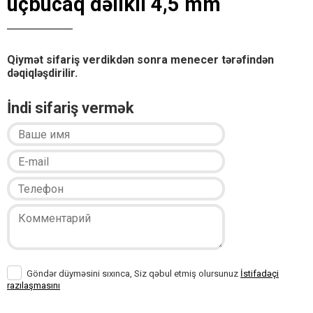
üçbucaq dəlikli 4,5 mm
Qiymət sifariş verdikdən sonra menecer tərəfindən
dəqiqləşdirilir.
İndi sifariş vermək
Göndər düyməsini sıxınca, Siz qəbul etmiş olursunuz
İstifadəçi
razılaşmasını