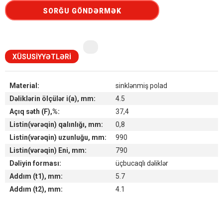
SORĞU GÖNDƏRMƏK
XÜSUSIYYƏTLƏRI
Material:
sinklənmiş polad
Dəliklərin ölçülər i(a), mm:
4.5
Açıq səth (F),%:
37,4
Listin(vərəqin) qalınlığı, mm:
0,8
Listin(vərəqin) uzunluğu, mm:
990
Listin(vərəqin) Eni, mm:
790
Dəliyin forması:
üçbucaqlı dəliklər
Addım (t1), mm:
5.7
Addım (t2), mm:
4.1
Наличие товара на складах