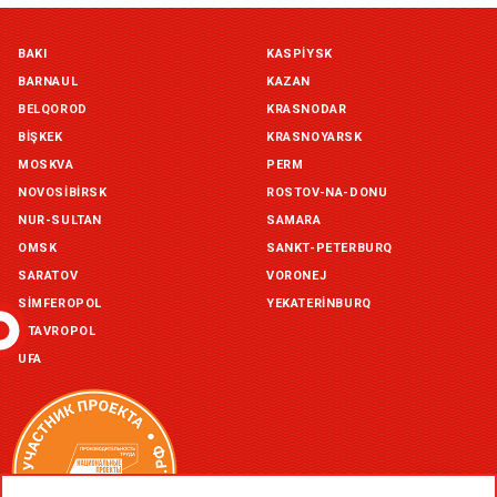
Симферополь склад (г. Симферополь, ул. Монтажная, 33а)
BAKI
KASPIYSK
in stock:
not in stock
BARNAUL
KAZAN
Склад ГП и товаров (г. Воронеж, ул. Красный Октябрь, 1а, )
BELQOROD
KRASNODAR
in stock:
not in stock
BIŞKEK
KRASNOYARSK
MOSKVA
PERM
Склад Екатеринбург (г. Екатеринбург, ул. Бисертская, д.1)
NOVOSIBIRSK
ROSTOV-NA-DONU
in stock:
not in stock
NUR-SULTAN
SAMARA
OMSK
SANKT-PETERBURQ
Склад Казань (г. Казань, ул. Родины, д. 2)
in stock:
not in stock
SARATOV
VORONEJ
SIMFEROPOL
YEKATERINBURQ
Склад Уфа (г. Уфа, ул. Центральная, д. 19Б )
STAVROPOL
in stock:
not in stock
UFA