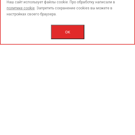
call
Наш сайт использует файлы cookie. Про обработку написали в
политике cookie
. Запретить сохранение cookies вы можете в
настройках своего браузера.
© 2015-2020 «PerfoGrad» MMC.
Bütün hüqüqlar qorunur.
OK
İstifadəçi razılaşmasını.