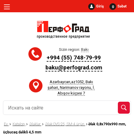
Giriş
Səbət
0
Sizin region:
Bakı
+994 (55) 748-79-99
baku@perfograd.com
Azərbaycan,az1052, Bakı
şəhəri, Nərimanov rayonu, İ.
Abışov küçəsi 7
Ev
Kataloq
Ələklər
Ələk OVS-25, SM-4 üçün
Ələk 0,8x790x990 mm,
üçbucaq dəlikli 4,5 mm