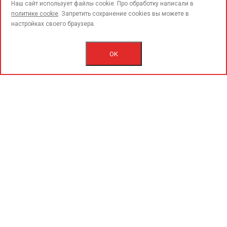
call
Наш сайт использует файлы cookie. Про обработку написали в
политике cookie
. Запретить сохранение cookies вы можете в
настройках своего браузера.
© 2015-2020 «PerfoGrad» MMC.
Bütün hüqüqlar qorunur.
OK
İstifadəçi razılaşmasını.