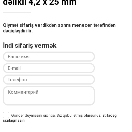
dəlikli 4,2 x 25 mm
Qiymət sifariş verdikdən sonra menecer tərəfindən
dəqiqləşdirilir.
İndi sifariş vermək
Göndər düyməsini sıxınca, Siz qəbul etmiş olursunuz
İstifadəçi
razılaşmasını