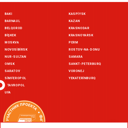
Симферополь склад (г. Симферополь, ул. Монтажная, 33а)
BAKI
KASPIYSK
in stock:
not in stock
BARNAUL
KAZAN
Склад ГП и товаров (г. Воронеж, ул. Красный Октябрь, 1а, )
BELQOROD
KRASNODAR
in stock:
not in stock
BIŞKEK
KRASNOYARSK
MOSKVA
PERM
Склад Екатеринбург (г. Екатеринбург, ул. Бисертская, д.1)
NOVOSIBIRSK
ROSTOV-NA-DONU
in stock:
not in stock
NUR-SULTAN
SAMARA
OMSK
SANKT-PETERBURQ
Склад Казань (г. Казань, ул. Родины, д. 2)
in stock:
not in stock
SARATOV
VORONEJ
SIMFEROPOL
YEKATERINBURQ
Склад Уфа (г. Уфа, ул. Центральная, д. 19Б )
STAVROPOL
in stock:
not in stock
UFA