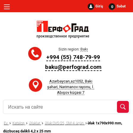
Giriş
Səbət
0
Sizin region:
Bakı
+994 (55) 748-79-99
baku@perfograd.com
Azərbaycan,az1052, Bakı
şəhəri, Nərimanov rayonu, İ.
Abışov küçəsi 7
Ev
Kataloq
Ələklər
Ələk OVS-25, SM-4 üçün
Ələk 1x790x990 mm,
düzbucaq dəlikli 4,2 x 25 mm