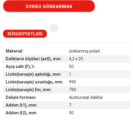
SORĞU GÖNDƏRMƏK
XÜSUSIYYƏTLƏRI
Material:
sinklənmiş polad
Dəliklərin ölçüləri (axS), mm:
4,2 x 25
Açıq səth (F),%:
50
Listin(vərəqin) qalınlığı, mm:
1
Listin(vərəqin) uzunluğu, mm:
990
Listin(vərəqin) Eni, mm:
790
Dəliyin forması:
düzbucaqlı dəliklər
Addım (t1), mm:
7
Addım (t2), mm:
30
Наличие товара на складах