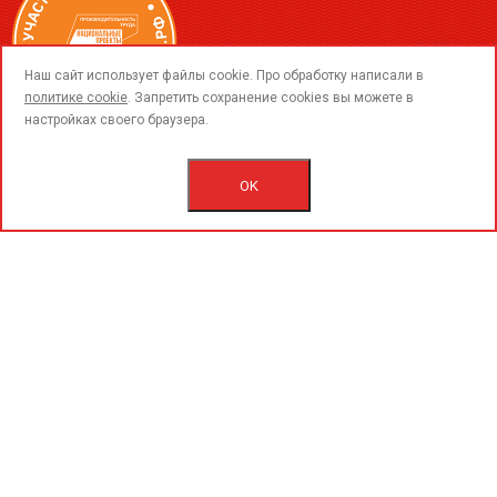
call
Наш сайт использует файлы cookie. Про обработку написали в
политике cookie
. Запретить сохранение cookies вы можете в
настройках своего браузера.
© 2015-2020 «PerfoGrad» MMC.
Bütün hüqüqlar qorunur.
OK
İstifadəçi razılaşmasını.