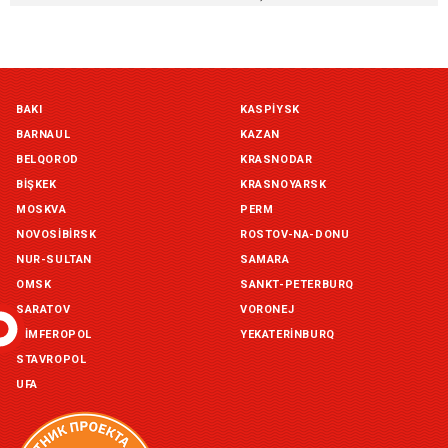
Наличие товара на складах
Симферополь склад (г. Симферополь, ул. Монтажная, 33а)
BAKI
KASPIYSK
in stock:
not in stock
BARNAUL
KAZAN
Склад ГП и товаров (г. Воронеж, ул. Красный Октябрь, 1а, )
BELQOROD
KRASNODAR
in stock:
not in stock
BIŞKEK
KRASNOYARSK
MOSKVA
PERM
Склад Екатеринбург (г. Екатеринбург, ул. Бисертская, д.1)
NOVOSIBIRSK
ROSTOV-NA-DONU
in stock:
not in stock
NUR-SULTAN
SAMARA
OMSK
SANKT-PETERBURQ
Склад Казань (г. Казань, ул. Родины, д. 2)
in stock:
not in stock
SARATOV
VORONEJ
SIMFEROPOL
YEKATERINBURQ
Склад Уфа (г. Уфа, ул. Центральная, д. 19Б )
STAVROPOL
in stock:
not in stock
UFA