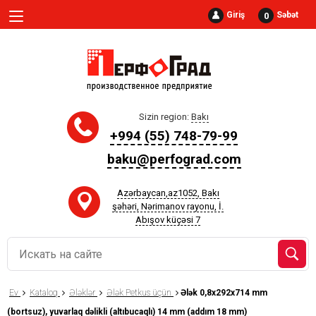
Giriş
Səbət
0
Sizin region:
Bakı
+994 (55) 748-79-99
baku@perfograd.com
Azərbaycan,az1052, Bakı
şəhəri, Nərimanov rayonu, İ.
Abışov küçəsi 7
Ev
Kataloq
Ələklər
Ələk Petkus üçün
Ələk 0,8x292x714 mm
(bortsuz), yuvarlaq dəlikli (altıbucaqlı) 14 mm (addım 18 mm)