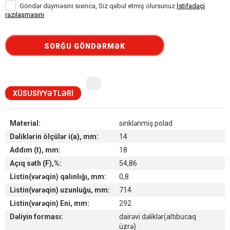
Göndər düyməsini sıxınca, Siz qəbul etmiş olursunuz
İstifadəçi
razılaşmasını
SORĞU GÖNDƏRMƏK
XÜSUSIYYƏTLƏRI
Material:
sinklənmiş polad
Dəliklərin ölçülər i(a), mm:
14
Addım (t), mm:
18
Açıq səth (F),%:
54,86
Listin(vərəqin) qalınlığı, mm:
0,8
Listin(vərəqin) uzunluğu, mm:
714
Listin(vərəqin) Eni, mm:
292
Dəliyin forması:
dairəvi dəliklər(altıbucaq
üzrə)