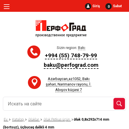
Giriş
Səbət
0
Sizin region:
Bakı
+994 (55) 748-79-99
baku@perfograd.com
Azərbaycan,az1052, Bakı
şəhəri, Nərimanov rayonu, İ.
Abışov küçəsi 7
Ev
Kataloq
Ələklər
Ələk Petkus üçün
Ələk 0,8x292x714 mm
(bortsuz), üçbucaq dəlikli 4 mm