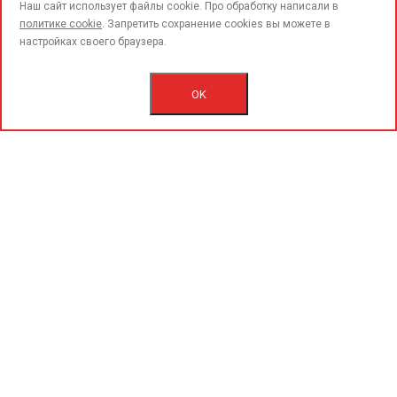
call
Наш сайт использует файлы cookie. Про обработку написали в
политике cookie
. Запретить сохранение cookies вы можете в
настройках своего браузера.
© 2015-2020 «PerfoGrad» MMC.
Bütün hüqüqlar qorunur.
OK
İstifadəçi razılaşmasını.