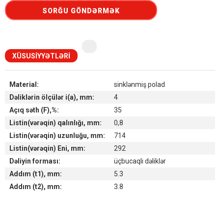
SORĞU GÖNDƏRMƏK
XÜSUSIYYƏTLƏRI
Material:
sinklənmiş polad
Dəliklərin ölçülər i(a), mm:
4
Açıq səth (F),%:
35
Listin(vərəqin) qalınlığı, mm:
0,8
Listin(vərəqin) uzunluğu, mm:
714
Listin(vərəqin) Eni, mm:
292
Dəliyin forması:
üçbucaqlı dəliklər
Addım (t1), mm:
5.3
Addım (t2), mm:
3.8
Наличие товара на складах