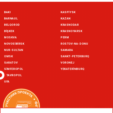
Симферополь склад (г. Симферополь, ул. Монтажная, 33а)
BAKI
KASPIYSK
in stock:
not in stock
BARNAUL
KAZAN
Склад ГП и товаров (г. Воронеж, ул. Красный Октябрь, 1а, )
BELQOROD
KRASNODAR
in stock:
not in stock
BIŞKEK
KRASNOYARSK
MOSKVA
PERM
Склад Екатеринбург (г. Екатеринбург, ул. Бисертская, д.1)
NOVOSIBIRSK
ROSTOV-NA-DONU
in stock:
not in stock
NUR-SULTAN
SAMARA
OMSK
SANKT-PETERBURQ
Склад Казань (г. Казань, ул. Родины, д. 2)
in stock:
not in stock
SARATOV
VORONEJ
SIMFEROPOL
YEKATERINBURQ
Склад Уфа (г. Уфа, ул. Центральная, д. 19Б )
STAVROPOL
in stock:
not in stock
UFA