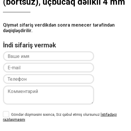
(bortsuz), üçbucaq dəlikli 4 mm
Qiymət sifariş verdikdən sonra menecer tərəfindən
dəqiqləşdirilir.
İndi sifariş vermək
Göndər düyməsini sıxınca, Siz qəbul etmiş olursunuz
İstifadəçi
razılaşmasını