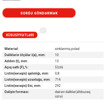
SORĞU GÖNDƏRMƏK
XÜSUSIYYƏTLƏRI
Material:
sinklənmiş polad
Dəliklərin ölçülər i(a), mm:
10
Addım (t), mm:
13
Açıq səth (F),%:
53,66
Listin(vərəqin) qalınlığı, mm:
0,8
Listin(vərəqin) uzunluğu, mm:
714
Listin(vərəqin) Eni, mm:
292
Dəliyin forması:
dairəvi dəliklər(altıbucaq
üzrə)
Наличие товара на складах