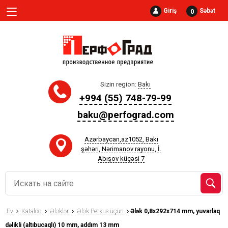
Giriş
Səbət
0
Sizin region:
Bakı
+994 (55) 748-79-99
baku@perfograd.com
Azərbaycan,az1052, Bakı
şəhəri, Nərimanov rayonu, İ.
Abışov küçəsi 7
Ev
Kataloq
Ələklər
Ələk Petkus üçün
Ələk 0,8x292x714 mm, yuvarlaq
dəlikli (altıbucaqlı) 10 mm, addım 13 mm