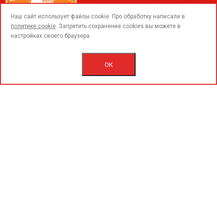
call
Наш сайт использует файлы cookie. Про обработку написали в
политике cookie
. Запретить сохранение cookies вы можете в
настройках своего браузера.
© 2015-2020 «PerfoGrad» MMC.
Bütün hüqüqlar qorunur.
OK
İstifadəçi razılaşmasını.