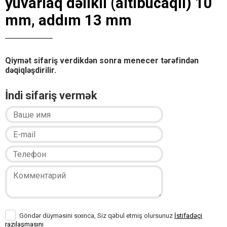
yuvarlaq dəlikli (altıbucaqlı) 10
mm, addım 13 mm
Qiymət sifariş verdikdən sonra menecer tərəfindən
dəqiqləşdirilir.
İndi sifariş vermək
Göndər düyməsini sıxınca, Siz qəbul etmiş olursunuz
İstifadəçi
razılaşmasını