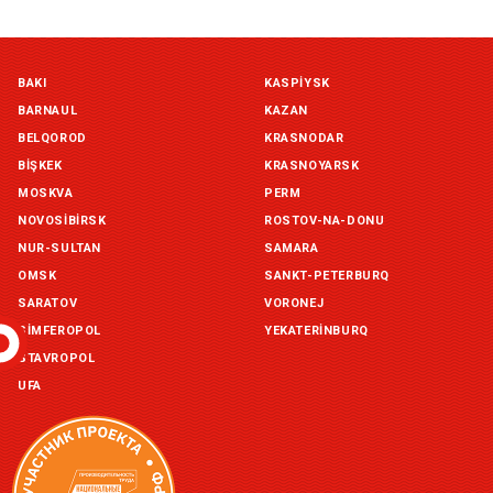
Симферополь склад (г. Симферополь, ул. Монтажная, 33а)
BAKI
KASPIYSK
in stock:
not in stock
BARNAUL
KAZAN
Склад ГП и товаров (г. Воронеж, ул. Красный Октябрь, 1а, )
BELQOROD
KRASNODAR
in stock:
not in stock
BIŞKEK
KRASNOYARSK
MOSKVA
PERM
Склад Екатеринбург (г. Екатеринбург, ул. Бисертская, д.1)
NOVOSIBIRSK
ROSTOV-NA-DONU
in stock:
not in stock
NUR-SULTAN
SAMARA
OMSK
SANKT-PETERBURQ
Склад Казань (г. Казань, ул. Родины, д. 2)
in stock:
not in stock
SARATOV
VORONEJ
SIMFEROPOL
YEKATERINBURQ
Склад Уфа (г. Уфа, ул. Центральная, д. 19Б )
STAVROPOL
in stock:
not in stock
UFA