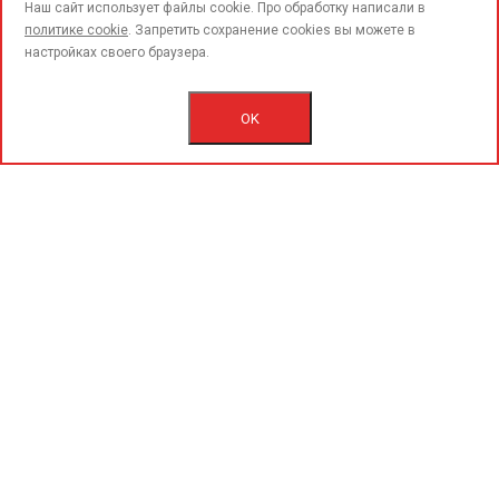
call
Наш сайт использует файлы cookie. Про обработку написали в
политике cookie
. Запретить сохранение cookies вы можете в
настройках своего браузера.
© 2015-2020 «PerfoGrad» MMC.
Bütün hüqüqlar qorunur.
OK
İstifadəçi razılaşmasını.