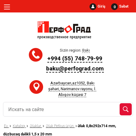
Giriş
Səbət
0
Sizin region:
Bakı
+994 (55) 748-79-99
baku@perfograd.com
Azərbaycan,az1052, Bakı
şəhəri, Nərimanov rayonu, İ.
Abışov küçəsi 7
Ev
Kataloq
Ələklər
Ələk Petkus üçün
Ələk 0,8x292x714 mm,
düzbucaq dəlikli 1,5 x 20 mm