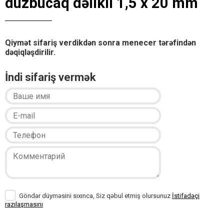
düzbucaq dəlikli 1,5 x 20 mm
Qiymət sifariş verdikdən sonra menecer tərəfindən
dəqiqləşdirilir.
İndi sifariş vermək
Göndər düyməsini sıxınca, Siz qəbul etmiş olursunuz
İstifadəçi
razılaşmasını