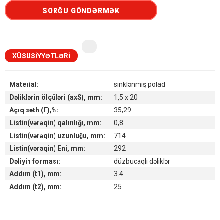
SORĞU GÖNDƏRMƏK
XÜSUSIYYƏTLƏRI
Material:
sinklənmiş polad
Dəliklərin ölçüləri (axS), mm:
1,5 x 20
Açıq səth (F),%:
35,29
Listin(vərəqin) qalınlığı, mm:
0,8
Listin(vərəqin) uzunluğu, mm:
714
Listin(vərəqin) Eni, mm:
292
Dəliyin forması:
düzbucaqlı dəliklər
Addım (t1), mm:
3.4
Addım (t2), mm:
25
Наличие товара на складах