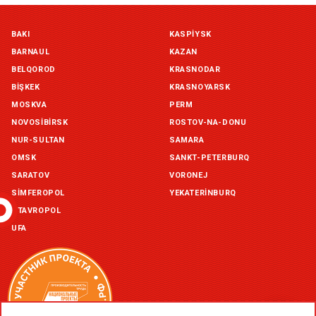
Симферополь склад (г. Симферополь, ул. Монтажная, 33а)
BAKI
KASPIYSK
in stock:
not in stock
BARNAUL
KAZAN
Склад ГП и товаров (г. Воронеж, ул. Красный Октябрь, 1а, )
BELQOROD
KRASNODAR
in stock:
not in stock
BIŞKEK
KRASNOYARSK
MOSKVA
PERM
Склад Екатеринбург (г. Екатеринбург, ул. Бисертская, д.1)
NOVOSIBIRSK
ROSTOV-NA-DONU
in stock:
not in stock
NUR-SULTAN
SAMARA
OMSK
SANKT-PETERBURQ
Склад Казань (г. Казань, ул. Родины, д. 2)
in stock:
not in stock
SARATOV
VORONEJ
SIMFEROPOL
YEKATERINBURQ
Склад Уфа (г. Уфа, ул. Центральная, д. 19Б )
STAVROPOL
in stock:
not in stock
UFA