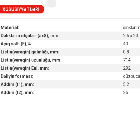
XÜSUSIYYƏTLƏRI
Material:
sinklənm
Dəliklərin ölçüləri (axS), mm:
2,6 x 20
Açıq səth (F),%:
40
Listin(vərəqin) qalınlığı, mm:
0,8
Listin(vərəqin) uzunluğu, mm:
714
Listin(vərəqin) Eni, mm:
292
Dəliyin forması:
düzbucaql
Addım (t1), mm:
5.2
Addım (t2), mm:
25
Наличие товара на складах
Симферополь склад (г. Симферополь, ул. Монтажная, 33а)
in stock:
not in stock