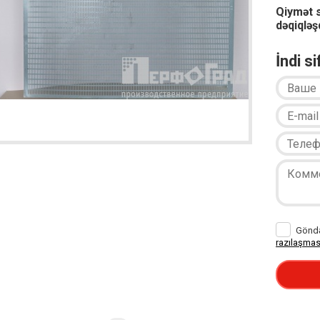
Qiymət 
dəqiqləşd
İndi s
Göndər
razılaşmas