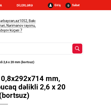
Giriş
Səbət
0
RA
DİLERLƏRƏ
ərbaycan,az1052, Bakı
həri, Nərimanov rayonu,
 Abışov küçəsi 7
li 2,6 x 20 mm (bortsuz)
 0,8x292x714 mm,
ucaq dəlikli 2,6 x 20
bortsuz)