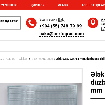
YENİLİKLƏR
ŞƏRHLƏR
ƏLAQƏ
TƏCHİZATÇILA
Sizin region:
Bakı
Az
şə
+994 (55) 748-79-99
İ.
baku@perfograd.com
Ev
Kataloq
Ələklər
Ələk Petkus üçün
Ələk 0,8x292x714 mm, düzbucaq dəlik
Ələk
düzb
mm (