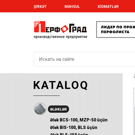
ŞİRKƏT
MƏHSUL
XİDMƏTLƏR
KATALOQ
ƏLƏKLƏR
Ələk BCS-100, MZP-50 üçün
Ələk BIS-100, BLS üçün