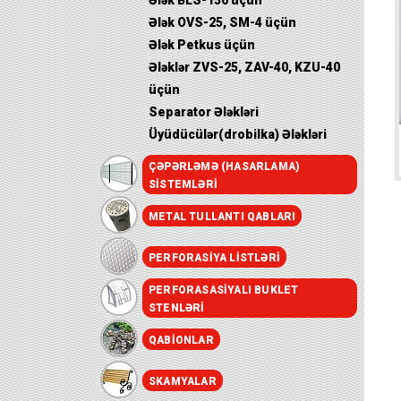
Ələk BLS-150 üçün
Ələk OVS-25, SM-4 üçün
Ələk Petkus üçün
Ələklər ZVS-25, ZAV-40, KZU-40
üçün
Separator Ələkləri
Üyüdücülər(drobilka) Ələkləri
ÇƏPƏRLƏMƏ (HASARLAMA)
SISTEMLƏRI
METAL TULLANTI QABLARI
PERFORASIYA LISTLƏRI
PERFORASASIYALI BUKLET
STENLƏRI
QABIONLAR
SKAMYALAR