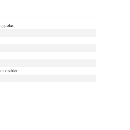
iş polad
ı dəliklər