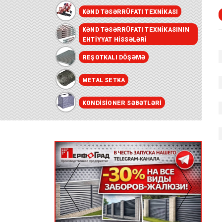
KƏND TƏSƏRRÜFATI TEXNIKASI
KƏND TƏSƏRRÜFATI TEXNIKASININ
EHTIYYAT HISSƏLƏRI
REŞOTKALI DÖŞƏMƏ
METAL SETKA
KONDISIONER SƏBƏTLƏRI