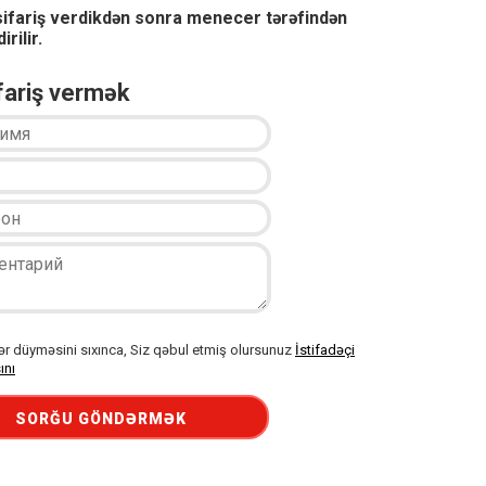
sifariş verdikdən sonra menecer tərəfindən
irilir.
ifariş vermək
 düyməsini sıxınca, Siz qəbul etmiş olursunuz
İstifadəçi
ını
SORĞU GÖNDƏRMƏK