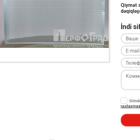
Qiymət 
dəqiqləşd
İndi s
Göndər
razılaşmas