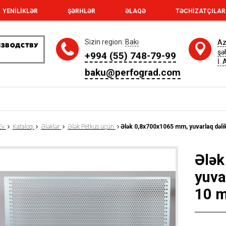
YENİLİKLƏR
ŞƏRHLƏR
ƏLAQƏ
TƏCHİZATÇILA
Sizin region:
Bakı
Az
şə
+994 (55) 748-79-99
İ.
baku@perfograd.com
Ev
Kataloq
Ələklər
Ələk Petkus üçün
Ələk 0,8x700x1065 mm, yuvarlaq dəlik
Ələk
yuvar
10 