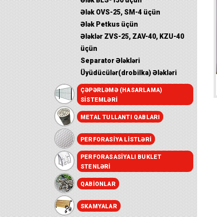
Ələk BLS-150 üçün
Ələk OVS-25, SM-4 üçün
Ələk Petkus üçün
Ələklər ZVS-25, ZAV-40, KZU-40
üçün
Separator Ələkləri
Üyüdücülər(drobilka) Ələkləri
ÇƏPƏRLƏMƏ (HASARLAMA)
SISTEMLƏRI
METAL TULLANTI QABLARI
PERFORASIYA LISTLƏRI
PERFORASASIYALI BUKLET
STENLƏRI
QABIONLAR
SKAMYALAR