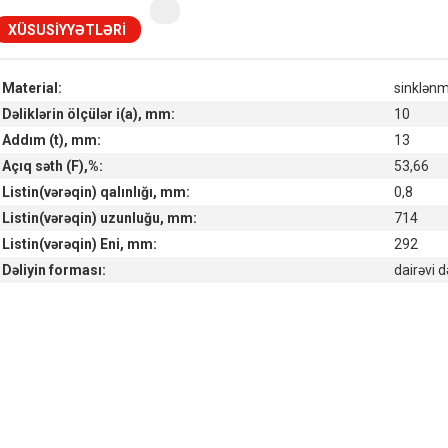
XÜSUSIYYƏTLƏRI
Material:
sinklənm
Dəliklərin ölçülər i(a), mm:
10
Addım (t), mm:
13
Açıq səth (F),%:
53,66
Listin(vərəqin) qalınlığı, mm:
0,8
Listin(vərəqin) uzunluğu, mm:
714
Listin(vərəqin) Eni, mm:
292
Dəliyin forması:
dairəvi d
Наличие товара на складах
Симферополь склад (г. Симферополь, ул. Монтажная, 33а)
in stock:
not in stock
Склад ГП и товаров (г. Воронеж, ул. Красный Октябрь, 1а, )