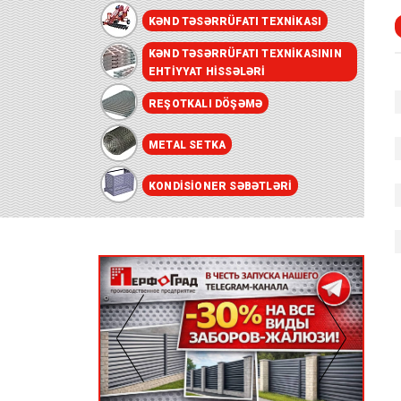
KƏND TƏSƏRRÜFATI TEXNIKASI
KƏND TƏSƏRRÜFATI TEXNIKASININ
EHTIYYAT HISSƏLƏRI
REŞOTKALI DÖŞƏMƏ
METAL SETKA
KONDISIONER SƏBƏTLƏRI