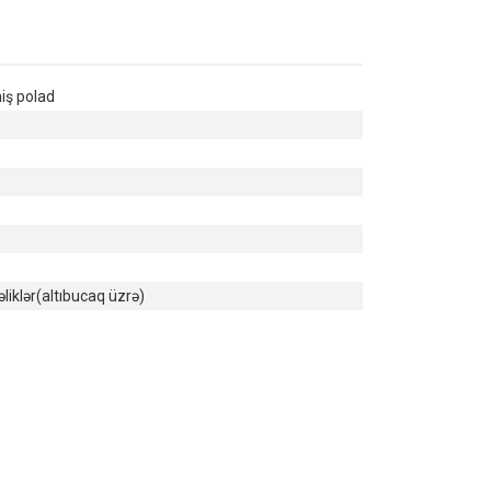
iş polad
əliklər(altıbucaq üzrə)