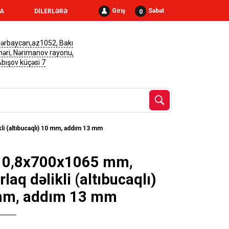
Giriş
Səbət
0
RA
DİLERLƏRƏ
ərbaycan,az1052, Bakı
həri, Nərimanov rayonu,
 Abışov küçəsi 7
li (altıbucaqlı) 10 mm, addım 13 mm
 0,8x700x1065 mm,
laq dəlikli (altıbucaqlı)
mm, addım 13 mm