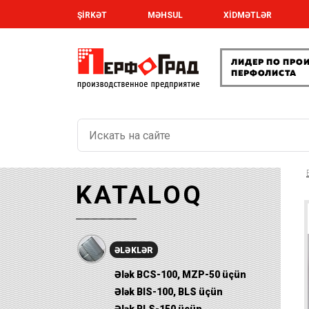
ŞİRKƏT
MƏHSUL
XİDMƏTLƏR
KATALOQ
ƏLƏKLƏR
Ələk BCS-100, MZP-50 üçün
Ələk BIS-100, BLS üçün