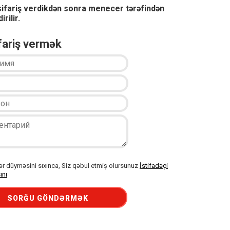
sifariş verdikdən sonra menecer tərəfindən
irilir.
ifariş vermək
 düyməsini sıxınca, Siz qəbul etmiş olursunuz
İstifadəçi
ını
SORĞU GÖNDƏRMƏK