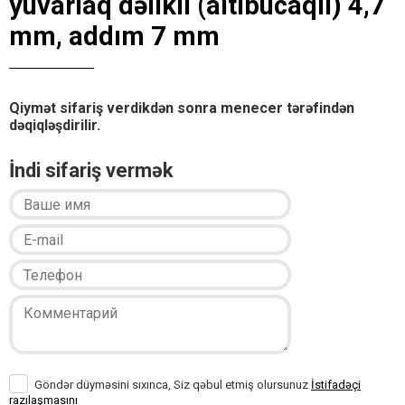
yuvarlaq dəlikli (altıbucaqlı) 4,7
mm, addım 7 mm
Qiymət sifariş verdikdən sonra menecer tərəfindən
dəqiqləşdirilir.
İndi sifariş vermək
Göndər düyməsini sıxınca, Siz qəbul etmiş olursunuz
İstifadəçi
razılaşmasını