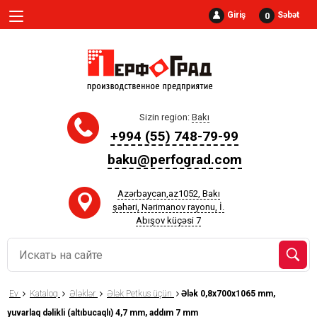
Giriş
Səbət
0
Sizin region:
Bakı
+994 (55) 748-79-99
baku@perfograd.com
Azərbaycan,az1052, Bakı
şəhəri, Nərimanov rayonu, İ.
Abışov küçəsi 7
Ev
Kataloq
Ələklər
Ələk Petkus üçün
Ələk 0,8x700x1065 mm,
yuvarlaq dəlikli (altıbucaqlı) 4,7 mm, addım 7 mm