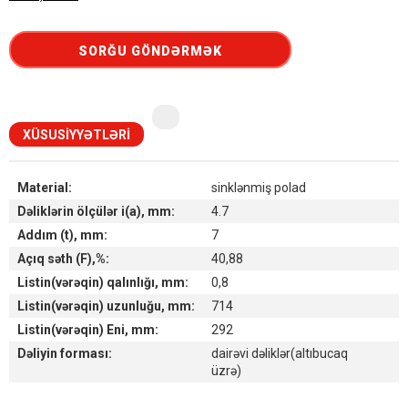
SORĞU GÖNDƏRMƏK
XÜSUSIYYƏTLƏRI
Material:
sinklənmiş polad
Dəliklərin ölçülər i(a), mm:
4.7
Addım (t), mm:
7
Açıq səth (F),%:
40,88
Listin(vərəqin) qalınlığı, mm:
0,8
Listin(vərəqin) uzunluğu, mm:
714
Listin(vərəqin) Eni, mm:
292
Dəliyin forması:
dairəvi dəliklər(altıbucaq
üzrə)
Наличие товара на складах