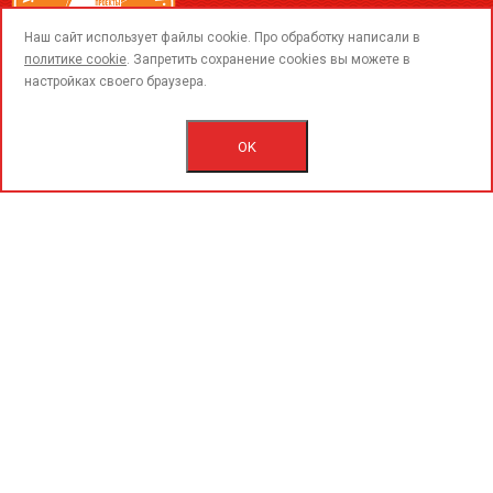
call
Наш сайт использует файлы cookie. Про обработку написали в
политике cookie
. Запретить сохранение cookies вы можете в
настройках своего браузера.
© 2015-2020 «PerfoGrad» MMC.
Bütün hüqüqlar qorunur.
OK
İstifadəçi razılaşmasını.