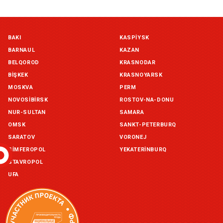
Симферополь склад (г. Симферополь, ул. Монтажная, 33а)
BAKI
KASPIYSK
in stock:
not in stock
BARNAUL
KAZAN
Склад ГП и товаров (г. Воронеж, ул. Красный Октябрь, 1а, )
BELQOROD
KRASNODAR
in stock:
not in stock
BIŞKEK
KRASNOYARSK
MOSKVA
PERM
Склад Екатеринбург (г. Екатеринбург, ул. Бисертская, д.1)
NOVOSIBIRSK
ROSTOV-NA-DONU
in stock:
not in stock
NUR-SULTAN
SAMARA
OMSK
SANKT-PETERBURQ
Склад Казань (г. Казань, ул. Родины, д. 2)
in stock:
not in stock
SARATOV
VORONEJ
SIMFEROPOL
YEKATERINBURQ
Склад Уфа (г. Уфа, ул. Центральная, д. 19Б )
STAVROPOL
in stock:
not in stock
UFA