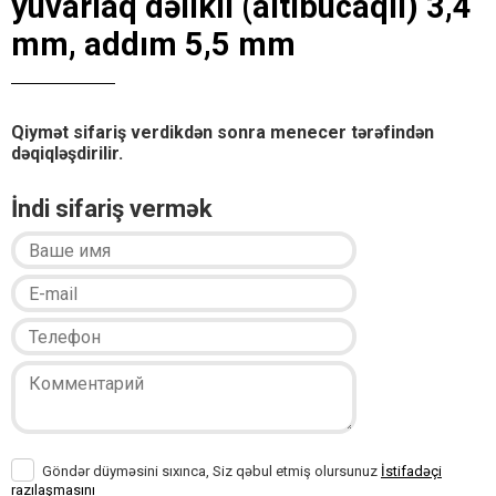
yuvarlaq dəlikli (altıbucaqlı) 3,4
mm, addım 5,5 mm
Qiymət sifariş verdikdən sonra menecer tərəfindən
dəqiqləşdirilir.
İndi sifariş vermək
Göndər düyməsini sıxınca, Siz qəbul etmiş olursunuz
İstifadəçi
razılaşmasını