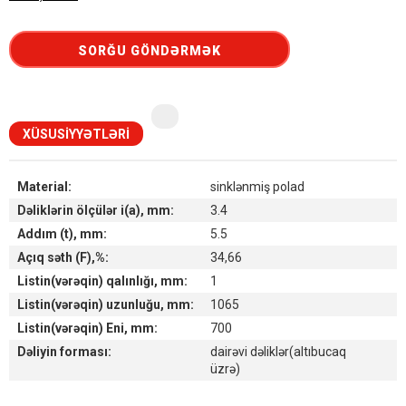
SORĞU GÖNDƏRMƏK
XÜSUSIYYƏTLƏRI
Material:
sinklənmiş polad
Dəliklərin ölçülər i(a), mm:
3.4
Addım (t), mm:
5.5
Açıq səth (F),%:
34,66
Listin(vərəqin) qalınlığı, mm:
1
Listin(vərəqin) uzunluğu, mm:
1065
Listin(vərəqin) Eni, mm:
700
Dəliyin forması:
dairəvi dəliklər(altıbucaq
üzrə)
Наличие товара на складах