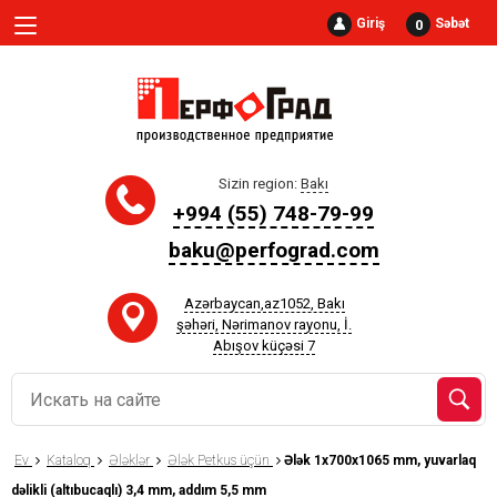
Giriş
Səbət
0
Sizin region:
Bakı
+994 (55) 748-79-99
baku@perfograd.com
Azərbaycan,az1052, Bakı
şəhəri, Nərimanov rayonu, İ.
Abışov küçəsi 7
Ev
Kataloq
Ələklər
Ələk Petkus üçün
Ələk 1x700x1065 mm, yuvarlaq
dəlikli (altıbucaqlı) 3,4 mm, addım 5,5 mm