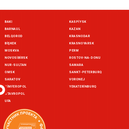
Симферополь склад (г. Симферополь, ул. Монтажная, 33а)
BAKI
KASPIYSK
in stock:
not in stock
BARNAUL
KAZAN
Склад ГП и товаров (г. Воронеж, ул. Красный Октябрь, 1а, )
BELQOROD
KRASNODAR
in stock:
not in stock
BIŞKEK
KRASNOYARSK
MOSKVA
PERM
Склад Екатеринбург (г. Екатеринбург, ул. Бисертская, д.1)
NOVOSIBIRSK
ROSTOV-NA-DONU
in stock:
not in stock
NUR-SULTAN
SAMARA
OMSK
SANKT-PETERBURQ
Склад Казань (г. Казань, ул. Родины, д. 2)
in stock:
not in stock
SARATOV
VORONEJ
SIMFEROPOL
YEKATERINBURQ
Склад Уфа (г. Уфа, ул. Центральная, д. 19Б )
STAVROPOL
in stock:
not in stock
UFA