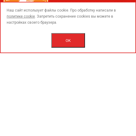
call
Наш сайт использует файлы cookie. Про обработку написали в
политике cookie
. Запретить сохранение cookies вы можете в
настройках своего браузера.
© 2015-2020 «PerfoGrad» MMC.
Bütün hüqüqlar qorunur.
OK
İstifadəçi razılaşmasını.